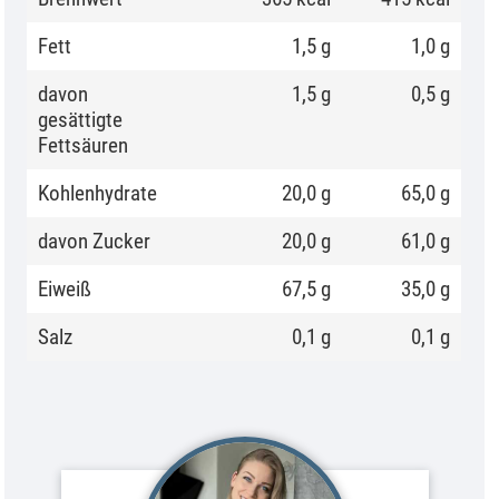
Fett
1,5 g
1,0 g
davon
1,5 g
0,5 g
gesättigte
Fettsäuren
Kohlenhydrate
20,0 g
65,0 g
davon Zucker
20,0 g
61,0 g
Eiweiß
67,5 g
35,0 g
Salz
0,1 g
0,1 g