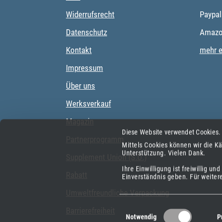
Widerrufsrecht
Paypal
Datenschutz
Amazo
Kontakt
mehr e
Impressum
Über uns
Werksverkauf
Magazin
Diese Website verwendet Cookies.
Partnerprogramm
Mittels Cookies können wir die Kä
Unterstützung.
Vielen Dank.
Supplement Union (S.U.)
Ihre Einwilligung ist freiwillig u
Rabatt
Einverständnis geben.
Für weiter
Umweltfreundliche Verpackung
Einwilligungsauswahl
Barrierefreiheit
Notwendig
P