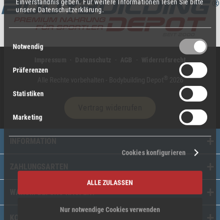
Einverständnis geben.
Für weitere Informationen lesen Sie bitte
unsere Datenschutzerklärung.
Einwilligungsauswahl
Notwendig
Impressum
Datenschutz
AGB
Widerrufsrecht
Präferenzen
®
Alle Rechte vorbehalten - Bodybuilding Depot
2026
Statistiken
Vertrag widerrufen
Marketing
INFORMATION
Cookies konfigurieren
ZAHLUNGSARTEN
ALLE ZULASSEN
WARUM BEI UNS KAUFEN?
Nur notwendige Cookies verwenden
KONTAKT