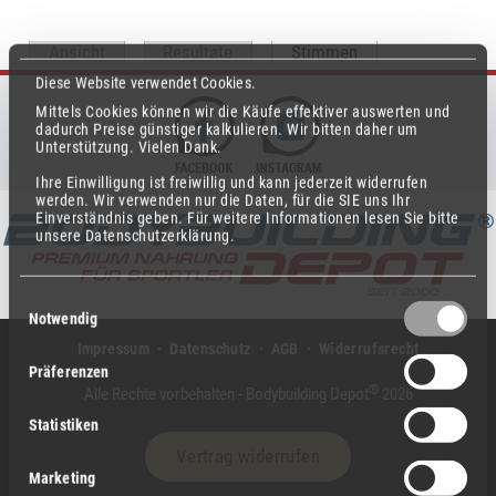
Haupt-Reiter
Ansicht
Resultate
Stimmen
(aktiver Reiter)
Diese Website verwendet Cookies.
Mittels Cookies können wir die Käufe effektiver auswerten und
dadurch Preise günstiger kalkulieren.
Wir bitten daher um
Unterstützung.
Vielen Dank.
Ihre Einwilligung ist freiwillig und kann jederzeit widerrufen
werden.
Wir verwenden nur die Daten, für die SIE uns Ihr
Einverständnis geben.
Für weitere Informationen lesen Sie bitte
unsere Datenschutzerklärung.
Einwilligungsauswahl
Notwendig
Impressum
Datenschutz
AGB
Widerrufsrecht
Präferenzen
®
Alle Rechte vorbehalten - Bodybuilding Depot
2026
Statistiken
Vertrag widerrufen
Marketing