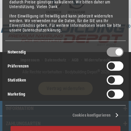
dadurch Preise günstiger kalkulieren.
Wir bitten daher um
Unterstützung.
Vielen Dank.
Ihre Einwilligung ist freiwillig und kann jederzeit widerrufen
werden.
Wir verwenden nur die Daten, für die SIE uns Ihr
Einverständnis geben.
Für weitere Informationen lesen Sie bitte
unsere Datenschutzerklärung.
Einwilligungsauswahl
Notwendig
Impressum
Datenschutz
AGB
Widerrufsrecht
Präferenzen
®
Alle Rechte vorbehalten - Bodybuilding Depot
2026
Statistiken
Vertrag widerrufen
Marketing
INFORMATION
Cookies konfigurieren
ZAHLUNGSARTEN